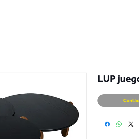
S
COLECCIÓN
CATÁLOGOS
DISTRIBUIDORES
CONT
LUP jueg
Contác