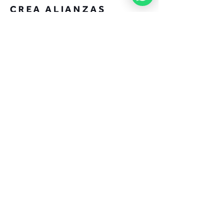
CREA ALIANZAS
CON YOI
UNIRSE
CONTACTO
Gerente de ventas
ventas@yoi.mx
WhatsApp:
+52 33 3304 2958
Tel.
+52 33 2733 5523
San Francisco 1996 Col. Los Cajetes